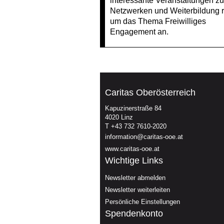
interessante Veranstaltungen z
Netzwerken und Weiterbildung 
um das Thema Freiwilliges
Engagement an.
Caritas Oberösterreich
Kapuzinerstraße 84
4020 Linz
T +43 732 7610-2020
information@caritas-ooe.at
www.caritas-ooe.at
Wichtige Links
Newsletter abmelden
Newsletter weiterleiten
Persönliche Einstellungen
Spendenkonto